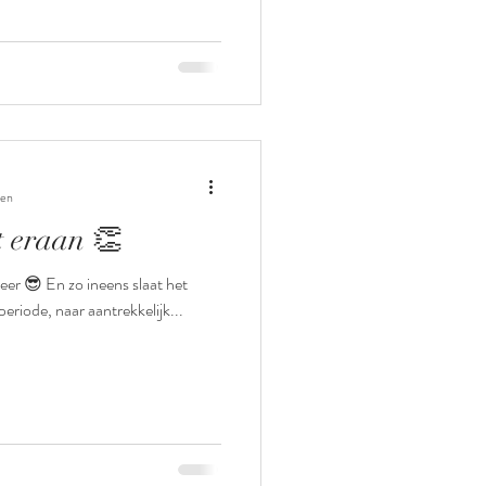
zen
t eraan 👏
eer 😎 En zo ineens slaat het
eriode, naar aantrekkelijk...