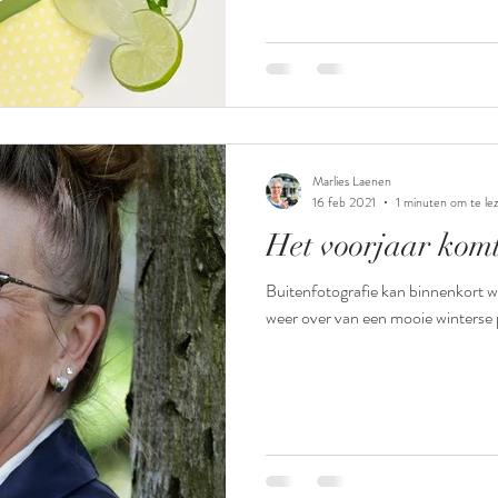
Marlies Laenen
16 feb 2021
1 minuten om te le
Het voorjaar kom
Buitenfotografie kan binnenkort w
weer over van een mooie winterse p