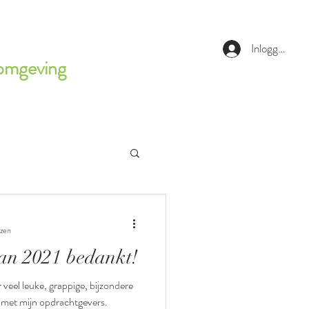
Inloggen
rkomgeving
ezen
an 2021 bedankt!
 veel leuke, grappige, bijzondere
gevers.