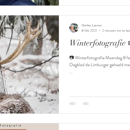
Marlies Laenen
8 feb 2021
2 minuten om te lez
Winterfotografie 
📷 Winterfotografie Maandag 8 februari heb ik de voorpagina van
Dagblad de Limburger gehaald met 
...