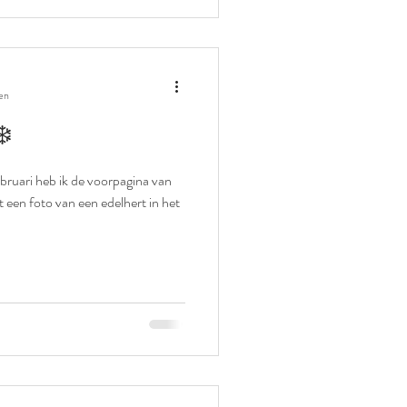
en
❄️
een foto van een edelhert in het