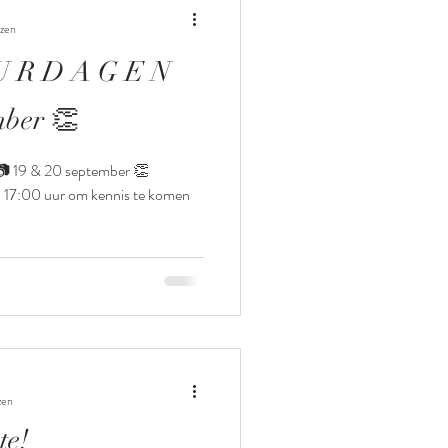
ezen
ember 👏
- 17:00 uur om kennis te komen
zen
te!