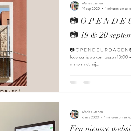
Marlies Laenen
19 sep 2020
1 minuten om te l
📷 O P E N D E U R D A G E N
📷 19 & 20 sept
📷 O P E N D E U R D A G E N 📷 19 & 20 september 👏
Iedereen is welkom tussen 13:00 
maken met mij....
Marlies Laenen
6 mrt 2020
1 minuten om te le
Een nieuwe websi