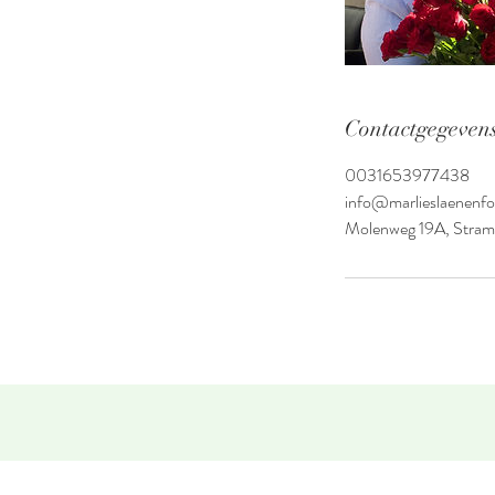
Contactgegeven
0031653977438
info@marlieslaenenfot
Molenweg 19A, Stram