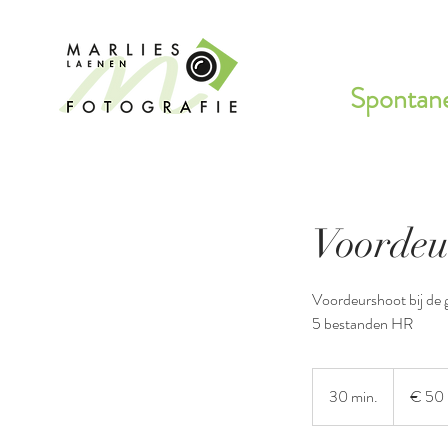
Spontane
Voordeu
Voordeurshoot bij de ge
5 bestanden HR
50
euro
30 min.
3
€ 50
0
m