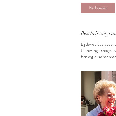
i
Nu boeken
n
.
Beschrijving van
Bij de voordeur, voor 
U ontvangt 5 hoge resol
Een erg leuke herinner