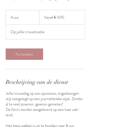
Vanaf
695
4 uur
4
Vanaf € 695
euro
u
u
Op jullie trouwlocatie
r
Nu boeken
Beschrijving van de dienst
Jullie trouwdag op een spontane, ongedwongen
stijl vastgelegd op een journalistieke wijze. Zonder
al te veel poseren: gewoon genieten!
De foto's worden aangeleverd op een luxe usb-
stick.
Het basis pakket is uit te breiden naar 8 uur