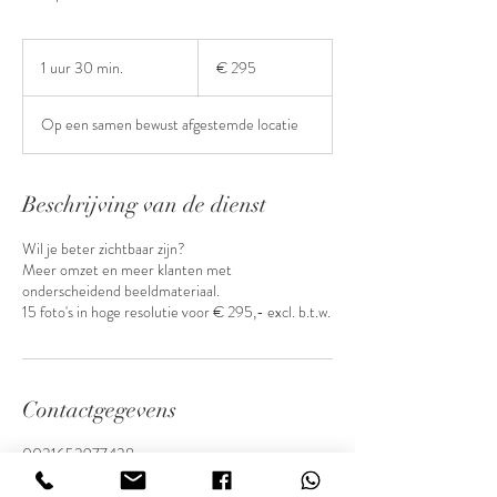
295
euro
1 uur 30 min.
1
€ 295
u
u
Op een samen bewust afgestemde locatie
3
0
m
i
Beschrijving van de dienst
n
.
Wil je beter zichtbaar zijn?
Meer omzet en meer klanten met
onderscheidend beeldmateriaal.
15 foto's in hoge resolutie voor € 295,- excl. b.t.w.
Contactgegevens
0031653977438
info@marlieslaenenfotografie.nl
Molenweg 19A, Stramproy, Nederland